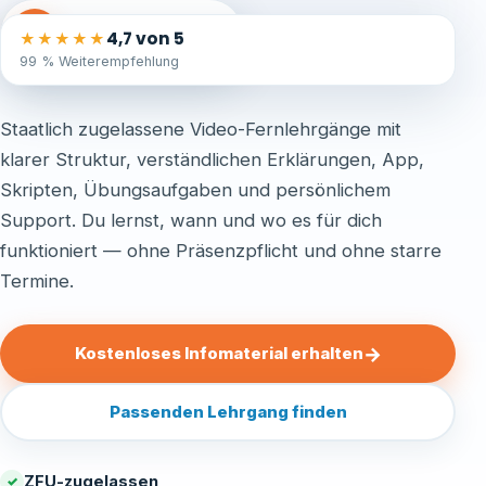
Lernkonzept ansehen
▶
4,7 von 5
★★★★★
kurzer Video-Überblick
99 %
Weiterempfehlung
Staatlich zugelassene Video-Fernlehrgänge mit
klarer Struktur, verständlichen Erklärungen, App,
Skripten, Übungsaufgaben und persönlichem
Support. Du lernst, wann und wo es für dich
funktioniert — ohne Präsenzpflicht und ohne starre
Termine.
→
Kostenloses Infomaterial erhalten
Passenden Lehrgang finden
ZFU-zugelassen
✓