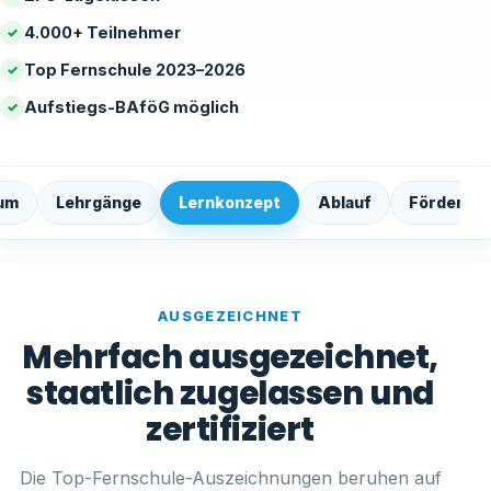
4.000+ Teilnehmer
✓
Top Fernschule 2023–2026
✓
Aufstiegs-BAföG möglich
✓
um
Lehrgänge
Lernkonzept
Ablauf
Förderun
AUSGEZEICHNET
Mehrfach ausgezeichnet,
staatlich zugelassen und
zertifiziert
Die Top-Fernschule-Auszeichnungen beruhen auf