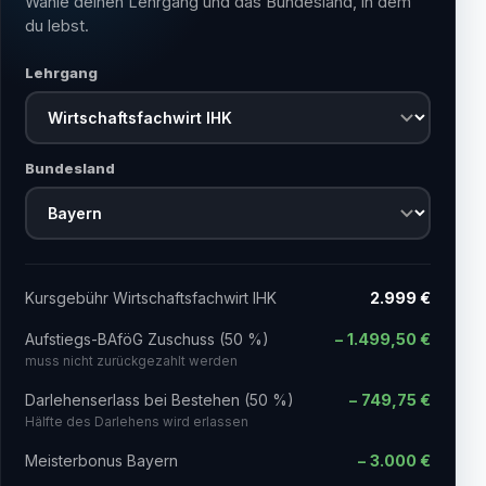
Wähle deinen Lehrgang und das Bundesland, in dem
du lebst.
Lehrgang
Bundesland
Kursgebühr
Wirtschaftsfachwirt IHK
2.999 €
Aufstiegs-BAföG Zuschuss (50 %)
− 1.499,50 €
muss nicht zurückgezahlt werden
Darlehenserlass bei Bestehen (50 %)
− 749,75 €
Hälfte des Darlehens wird erlassen
Meisterbonus Bayern
− 3.000 €